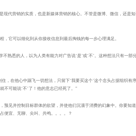
就是现代营销的实质，也是新媒体营销的核心。不管是微博、微信，还是
程，它可以细化到从你接收信息到最后掏钱的每一步心理满足。
学不熟悉的人，以为人类有能力对广告说‘是’或‘不’。这种想法只有一
制住，在他心中踢飞一切想法，只留下‘我要买这个’这个念头占据组织有
不可能说‘不’了！他的意志已经死了。”
，预见并控制目标群体的欲望，并使他们沉湎于消费的幻象中。你要知道
占便宜、无聊、尖叫、共鸣。。。。？