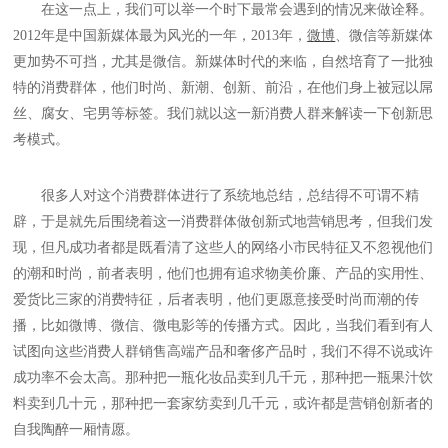
在这一点上，我们可以举一个时下最常会遇到的情况来做诠释。
2012年是中国新媒体最为风光的一年，2013年，
微博
、微信等新媒体
更加势不可挡，尤其是微信。新媒体时代的来临，自然培育了一批独
特的消费群体，他们时尚、新潮、创新、前沿，在他们身上被冠以屌
丝、腐女、宅男等标签。我们就以这一新消费人群来解读一下创新思
考模式。
很多人对这个消费群体进行了系统地总结，总结得不可谓不精
辟，于是就先后围绕着这一消费群体做创新式地营销思考，但我们发
现，但凡成功者都是既看清了这些人的网络小市民特征又不忽视他们
的潮和时尚，前者表明，他们也拥有追求物美价廉、产品的实用性、
爱货比三家的消费特征，后者表明，他们更愿意接受时尚而潮的传
播，比如微博、微信、微电影等的传播方式。因此，当我们看到有人
试图向这些消费人群销售高端产品和奢侈产品时，我们不得不说或许
成功率不会太高。那种把一瓶化妆品卖到几千元，那种把一瓶果汁饮
料卖到几十元，那种把一套家纺卖到几千元，或许都是营销创新者的
自我陶醉一厢情愿。