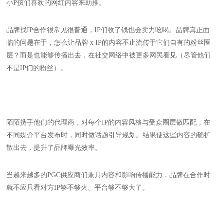
小P孩们喜欢的网红内容来助推。
品牌找IP合作很常见很普通，IP们收了钱也会卖力吆喝。品牌真正面
临的问题在于，怎么让品牌 x IP的内容不止流传于它们自有的粉丝圈
层？而是也能够传播出去，在社交网络中被更多网民看见（尽管他们
不是IP们的粉丝）。
陌陌携手他们的代理商，对每个IP的内容风格与受众圈层做匹配，在
不同媒介平台发布时，同时做话题引导规划。结果使这些内容的确扩
散出去，提升了品牌曝光效率。
当越来越多的PGC供应商们兼具内容和影响传播能力，品牌在合作时
就不应只看对方IP够不够火、平台够不够大了。